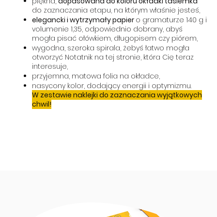
piękna,
dopasowana do koloru okładki tasiemka
do zaznaczania etapu, na którym właśnie jesteś,
elegancki i wytrzymały papier
o gramaturze 140 g i
volumenie 1,35, odpowiednio dobrany, abyś
mogła pisać ołówkiem, długopisem czy piórem,
wygodna, szeroka spirala, żebyś łatwo mogła
otworzyć Notatnik na tej stronie, która Cię teraz
interesuje,
przyjemna, matowa folia na okładce,
nasycony kolor, dodający energii i optymizmu.
W zestawie naklejki do zaznaczania wyjątkowych
chwil!