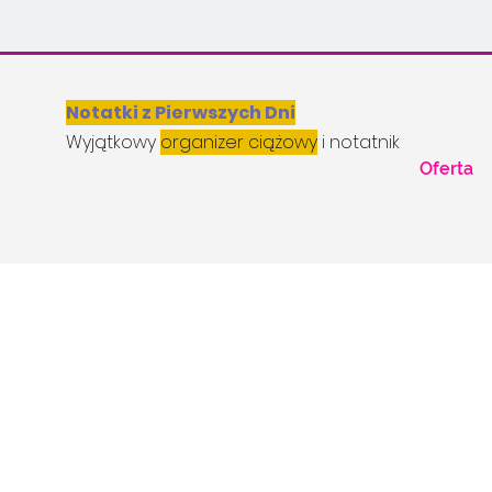
Notatki z Pierwszych Dni
Wyjątkowy
organizer ciążowy
i notatnik
Oferta
Zaufały mu tysiące ko