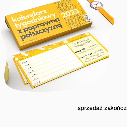
Grow Y
Welcome visitors to your sit
Double click to 
sprzedaż zakońc